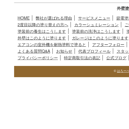
外壁塗
HOME
弊社が選ばれる理由
サービスメニュー
節電塗
2度目以降の塗り替えの方へ
カラーシュミレーション
ご
塗装前の養生はこうします
塗装前の洗浄はこうします
外壁はこのように塗ります
ガレージはこのように塗ります
エアコンの室外機を耐熱塗料で塗ると
アフターフォロー
よくある質問Q&A
お知らせ
代表プロフィール
スタッ
プライバシーポリシー
特定商取引法の表記
公式ブログ
©
はろー