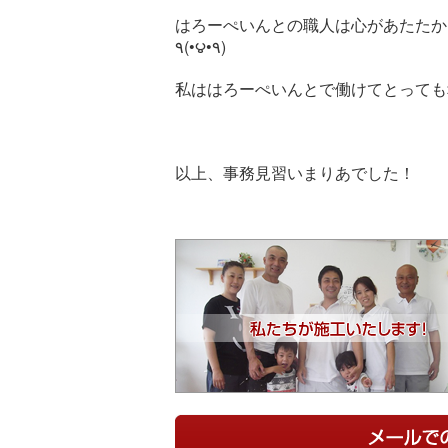
はろーぺいんとの職人は心があたたかく
٩(•౪•٩)
私ははろーぺいんとで働けてとっても
以上、事務見習いまりあでした！