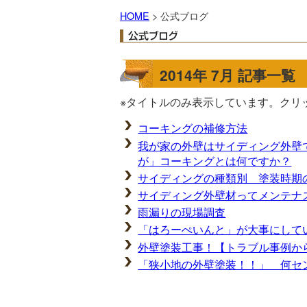
HOME
> 公式ブログ
2014年 7月 記事一覧
※タイトルのみ表示しています。クリ
コーキングの補修方法
我が家の外壁はサイディング外壁
が」コーキングとは何ですか？
サイディングの種類別 塗装時期
サイディング外壁材ってメンテナ
雨漏りの現場調査
「はろーぺいんと」が大事にして
外壁塗装工事！【トラブル事例
「狭小地の外壁塗装！！」 何セ