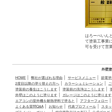
はろーぺいん
て塗装工事業
可を受けて営
外壁塗
HOME
弊社が選ばれる理由
サービスメニュー
節電塗
2度目以降の塗り替えの方へ
カラーシュミレーション
ご
塗装前の養生はこうします
塗装前の洗浄はこうします
外壁はこのように塗ります
ガレージはこのように塗ります
エアコンの室外機を耐熱塗料で塗ると
アフターフォロー
よくある質問Q&A
お知らせ
代表プロフィール
スタッ
プライバシーポリシー
特定商取引法の表記
公式ブログ