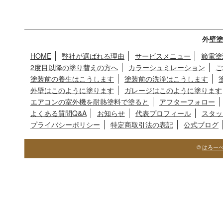
外壁塗
HOME
弊社が選ばれる理由
サービスメニュー
節電塗
2度目以降の塗り替えの方へ
カラーシュミレーション
ご
塗装前の養生はこうします
塗装前の洗浄はこうします
外壁はこのように塗ります
ガレージはこのように塗ります
エアコンの室外機を耐熱塗料で塗ると
アフターフォロー
よくある質問Q&A
お知らせ
代表プロフィール
スタッ
プライバシーポリシー
特定商取引法の表記
公式ブログ
©
はろー